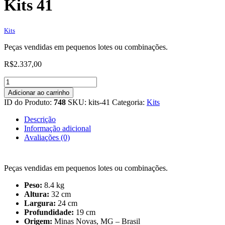
Kits 41
Kits
Peças vendidas em pequenos lotes ou combinações.
R$
2.337,00
Kits
41
Adicionar ao carrinho
quantidade
ID do Produto:
748
SKU:
kits-41
Categoria:
Kits
Descrição
Informação adicional
Avaliações (0)
Peças vendidas em pequenos lotes ou combinações.
Peso:
8.4 kg
Altura:
32 cm
Largura:
24 cm
Profundidade:
19 cm
Origem:
Minas Novas, MG – Brasil