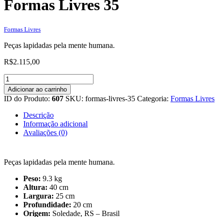
Formas Livres 35
Formas Livres
Peças lapidadas pela mente humana.
R$
2.115,00
Formas
Livres
Adicionar ao carrinho
35
ID do Produto:
607
SKU:
formas-livres-35
Categoria:
Formas Livres
quantidade
Descrição
Informação adicional
Avaliações (0)
Peças lapidadas pela mente humana.
Peso:
9.3 kg
Altura:
40 cm
Largura:
25 cm
Profundidade:
20 cm
Origem:
Soledade, RS – Brasil