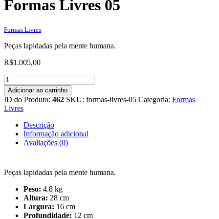
Formas Livres 05
Formas Livres
Peças lapidadas pela mente humana.
R$
1.005,00
Formas
Livres
Adicionar ao carrinho
05
ID do Produto:
462
SKU:
formas-livres-05
Categoria:
Formas
quantidade
Livres
Descrição
Informação adicional
Avaliações (0)
Peças lapidadas pela mente humana.
Peso:
4.8 kg
Altura:
28 cm
Largura:
16 cm
Profundidade:
12 cm