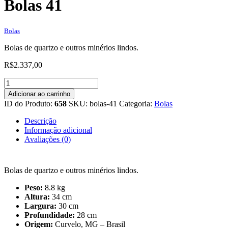
Bolas 41
Bolas
Bolas de quartzo e outros minérios lindos.
R$
2.337,00
Bolas
41
Adicionar ao carrinho
quantidade
ID do Produto:
658
SKU:
bolas-41
Categoria:
Bolas
Descrição
Informação adicional
Avaliações (0)
Bolas de quartzo e outros minérios lindos.
Peso:
8.8 kg
Altura:
34 cm
Largura:
30 cm
Profundidade:
28 cm
Origem:
Curvelo, MG – Brasil