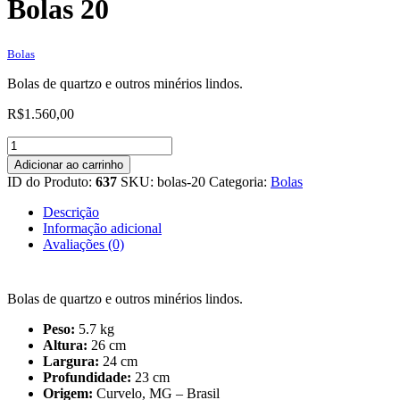
Bolas 20
Bolas
Bolas de quartzo e outros minérios lindos.
R$
1.560,00
Bolas
20
Adicionar ao carrinho
quantidade
ID do Produto:
637
SKU:
bolas-20
Categoria:
Bolas
Descrição
Informação adicional
Avaliações (0)
Bolas de quartzo e outros minérios lindos.
Peso:
5.7 kg
Altura:
26 cm
Largura:
24 cm
Profundidade:
23 cm
Origem:
Curvelo, MG – Brasil