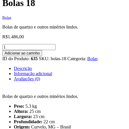
Bolas 18
Bolas
Bolas de quartzo e outros minérios lindos.
R$
1.486,00
Bolas
18
Adicionar ao carrinho
quantidade
ID do Produto:
635
SKU:
bolas-18
Categoria:
Bolas
Descrição
Informação adicional
Avaliações (0)
Bolas de quartzo e outros minérios lindos.
Peso:
5.3 kg
Altura:
25 cm
Largura:
23 cm
Profundidade:
22 cm
Origem:
Curvelo, MG – Brasil