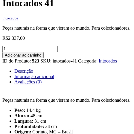
Intocados 41
Intocados
Peças naturais na forma que vieram ao mundo. Para colecionadores.
R$
2.337,00
Intocados
41
Adicionar ao carrinho
quantidade
ID do Produto:
523
SKU:
intocados-41
Categoria:
Intocados
Descrição
Informação adicional
Avaliações (0)
Peças naturais na forma que vieram ao mundo. Para colecionadores.
Peso:
14.4 kg
Altura:
48 cm
Largura:
31 cm
Profundidade:
24 cm
Origem:
Corinto, MG – Brasil