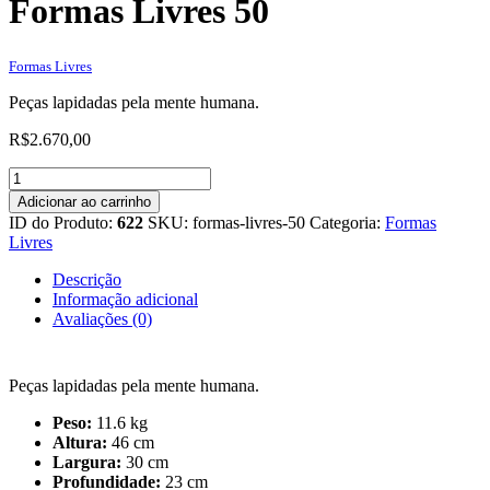
Formas Livres 50
Formas Livres
Peças lapidadas pela mente humana.
R$
2.670,00
Formas
Livres
Adicionar ao carrinho
50
ID do Produto:
622
SKU:
formas-livres-50
Categoria:
Formas
quantidade
Livres
Descrição
Informação adicional
Avaliações (0)
Peças lapidadas pela mente humana.
Peso:
11.6 kg
Altura:
46 cm
Largura:
30 cm
Profundidade:
23 cm