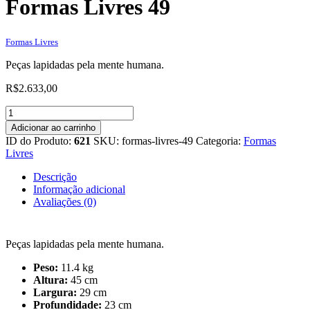
Formas Livres 49
Formas Livres
Peças lapidadas pela mente humana.
R$
2.633,00
Formas
Livres
Adicionar ao carrinho
49
ID do Produto:
621
SKU:
formas-livres-49
Categoria:
Formas
quantidade
Livres
Descrição
Informação adicional
Avaliações (0)
Peças lapidadas pela mente humana.
Peso:
11.4 kg
Altura:
45 cm
Largura:
29 cm
Profundidade:
23 cm