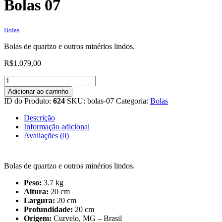
Bolas 07
Bolas
Bolas de quartzo e outros minérios lindos.
R$
1.079,00
Bolas
07
Adicionar ao carrinho
quantidade
ID do Produto:
624
SKU:
bolas-07
Categoria:
Bolas
Descrição
Informação adicional
Avaliações (0)
Bolas de quartzo e outros minérios lindos.
Peso:
3.7 kg
Altura:
20 cm
Largura:
20 cm
Profundidade:
20 cm
Origem:
Curvelo, MG – Brasil