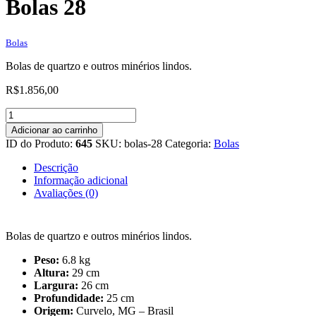
Bolas 28
Bolas
Bolas de quartzo e outros minérios lindos.
R$
1.856,00
Bolas
28
Adicionar ao carrinho
quantidade
ID do Produto:
645
SKU:
bolas-28
Categoria:
Bolas
Descrição
Informação adicional
Avaliações (0)
Bolas de quartzo e outros minérios lindos.
Peso:
6.8 kg
Altura:
29 cm
Largura:
26 cm
Profundidade:
25 cm
Origem:
Curvelo, MG – Brasil