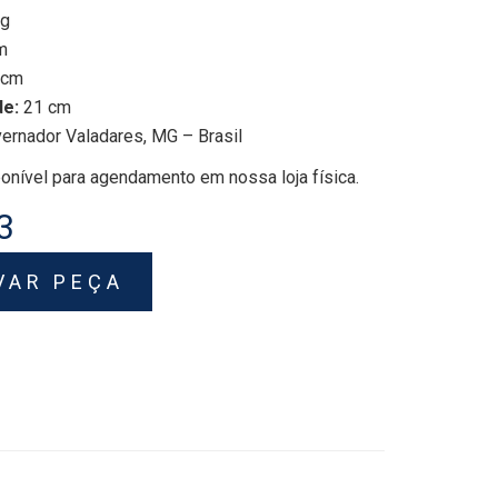
kg
m
 cm
de:
21 cm
ernador Valadares, MG – Brasil
onível para agendamento em nossa loja física.
3
VAR PEÇA