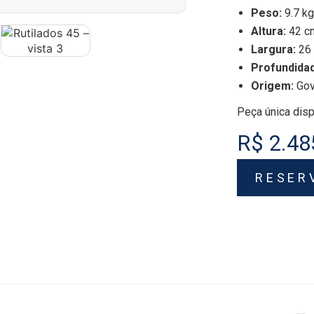
Peso:
9.7 kg
Altura:
42 c
Largura:
26
Profundida
Origem:
Gov
Peça única disp
R$ 2.48
RESER