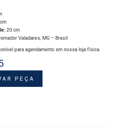
m
 cm
de:
20 cm
ernador Valadares, MG – Brasil
onível para agendamento em nossa loja física.
5
VAR PEÇA