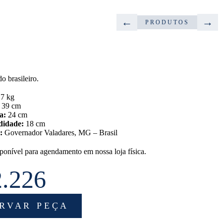
←
→
PRODUTOS
o brasileiro.
7 kg
39 cm
a:
24 cm
didade:
18 cm
:
Governador Valadares, MG – Brasil
ponível para agendamento em nossa loja física.
2.226
RVAR PEÇA