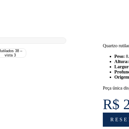
Quartzo rutilad
Peso:
8.
Altura:
Largur
Profun
Origem
Peça única dis
R$ 
RESE