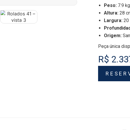
Peso:
7.9 kg
Altura:
28 c
Largura:
20
Profundida
Origem:
Sant
Peça única disp
R$ 2.33
RESER