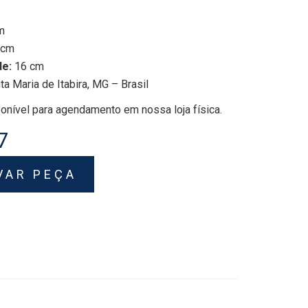
m
 cm
de:
16 cm
a Maria de Itabira, MG – Brasil
onível para agendamento em nossa loja física.
7
VAR PEÇA