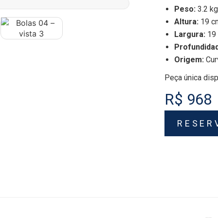
Peso:
3.2 kg
Altura:
19 c
Largura:
19
Profundida
Origem:
Cur
Peça única disp
R$ 968
RESER