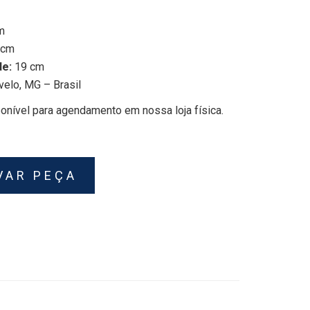
m
 cm
de:
19 cm
velo, MG – Brasil
onível para agendamento em nossa loja física.
VAR PEÇA